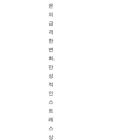
몬
의
급
격
한
변
화,
만
성
적
인
스
트
레
스
상