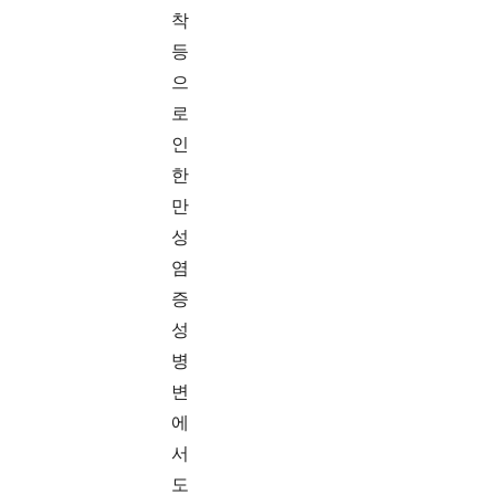
착
등
으
로
인
한
만
성
염
증
성
병
변
에
서
도