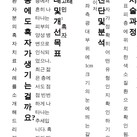
태
고
환
층에서
흑
좌
표
에
및
민
단
술
자
흔히 나
자
측
피
:
분
타나는
가
도
개
및
과
광
층
흑
의
피부의
정
흑
선
분
정
대
에
자
흑
양성 병
확
부
위
자
목
석
자
변으로
히
위
치
가
표
치
인식되
어
에
한
료
었으나,
떤
생
1cm
색
사
최근 젊
유
기
크
소
례
은 층에
형
기
질
는
를
서도 점
인
의
환
걸
소
점 빈번
지
눈
으
개
하게 나
확
까
에
로
해
타나는
인
요?
띄
확
드
추세입
하
는
인
리
니다. 흑
기
갈
됨.