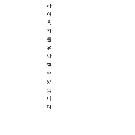
하
여
흑
자
를
유
발
할
수
있
습
니
다.