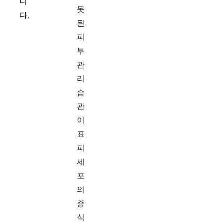
니
못
다.
된
피
부
관
리
습
관
이
표
피
세
포
의
증
식