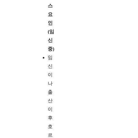
스
요
인
(임
신
중)
임
신
이
나
출
산
이
후
호
르