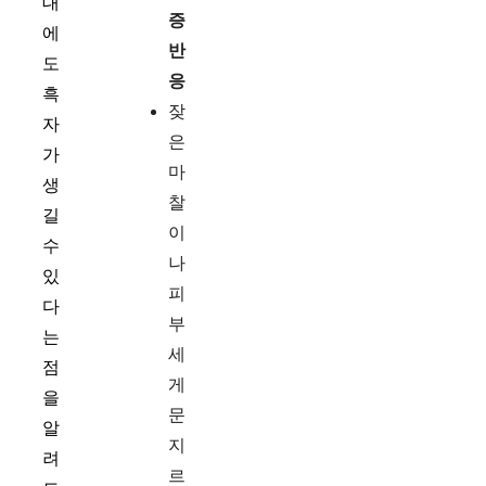
대
증
에
반
도
응
흑
잦
자
은
가
마
생
찰
길
이
수
나
있
피
다
부
는
세
점
게
을
문
알
지
려
르