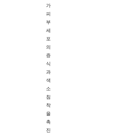
가
피
부
세
포
의
증
식
과
색
소
침
착
을
촉
진