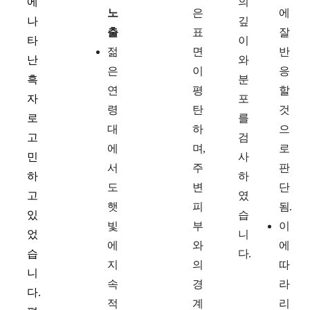
에
의
노
은
에
나
깊
출
표
잘
타
이
젊
면
반
난
와
은
이
응
흑
분
연
평
할
자
포
령
탄
것
로
를
대
하
으
고
검
에
며,
로
민
사
서
주
판
하
하
도
변
단
고
였
햇
피
됨.
있
습
빛
부
이
었
니
에
와
에
습
다.
지
의
따
니
속
경
라
다.
적
계
리