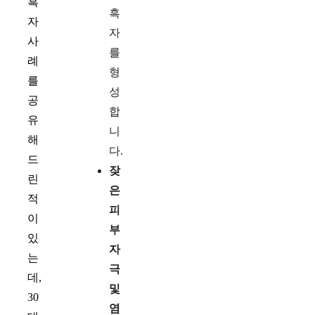
흑
흑
자
자
사
를
례
형
를
성
공
합
유
니
해
다.
드
잦
린
은
적
피
이
부
있
자
는
극
데,
및
30
염