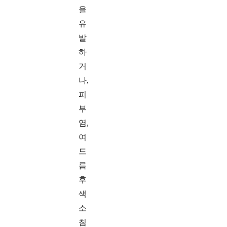
을
유
발
하
거
나,
피
부
염,
여
드
름
후
색
소
침