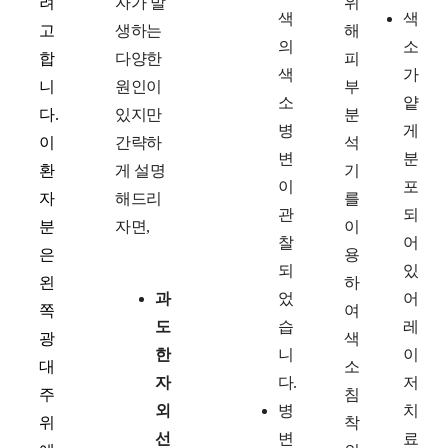
려
자가 발
위
색
색
고
생하는
해
의
소
합
다양한
피
색
가
니
원인이
부
소
얕
다.
있지만
분
병
게
이
간략하
석
변
분
환
게 설명
기
이
포
자
해드리
를
관
되
분
자면,
이
찰
어
은
용
되
있
왼
하
과
었
어
쪽
여
도
습
레
광
색
한
니
이
대
소
자
다.
저
주
침
외
병
치
위
착
선
변
료