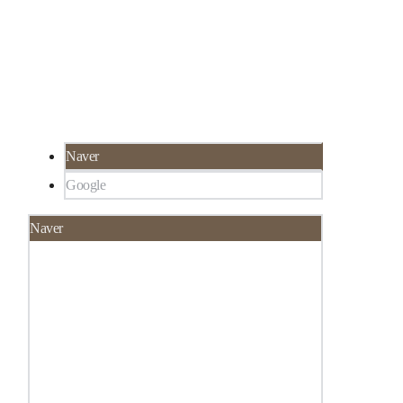
서울 강남구 선릉로 324 SH타워 3층 루미인 피
02-565-8273
부과
서울 강남구 대치동 922-1,
한티역 3분 거리, 선
릉역 6분 거리
Naver
Google
Naver