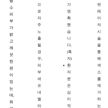
평
으
가
팟
소
로
명
레
피
자
확
이
부
주
했
저
가
노
습
시
밝
출
니
술
고
될
다.
을
깨
경
(흑
통
끗
우,
자)
해
한
피
환
색
편
부
자
소
이
세
분
를
었
포
은
제
는
내
심
거
데,
멜
미
하
최
라
적
는