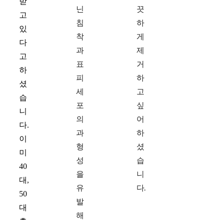
받
닌
끗
고
침
하
있
착
게
다
과
제
고
표
거
하
피
하
셨
세
고
습
포
싶
니
의
어
다.
과
하
이
형
셨
미
성
습
40
을
니
대,
유
다.
50
발
대
해