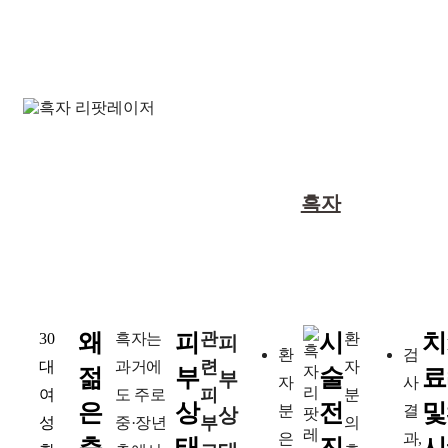
30대 흑자, 피부과
고민 내용 :
흑자
치료 후기
왜
피
관
시
치
30
흑자는
환
피
환
검
련
대
과거에
자
젊
부
술
료
부
자
사
피
여
도 주로
분
은
상
전
및
분
결
상
부
성
중·장년
의
은
과,
층
태
진
시