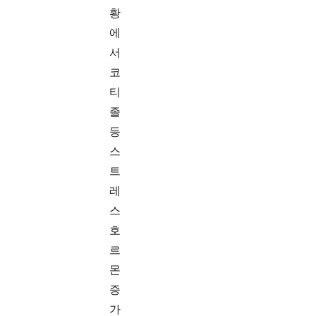
황
에
서
코
티
졸
등
스
트
레
스
호
르
몬
증
가