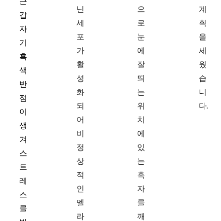
근
닌
으
계
갑
세
로
획
자
포
눈
을
기
가
에
세
흑
활
잘
웠
색
성
띄
습
반
화
는
니
점
되
위
다.
이
어
치
생
비
에
겨
정
있
스
상
는
트
적
흑
레
인
자
스
멜
를
를
라
깨