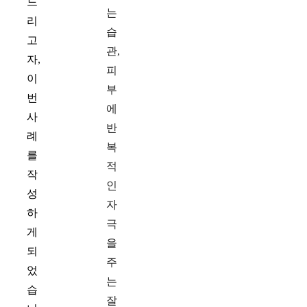
드
는
리
습
고
관,
자,
피
이
부
번
에
사
반
례
복
를
적
작
인
성
자
하
극
게
을
되
주
었
는
습
잘