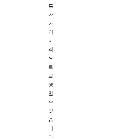
흑
자
가
이
차
적
으
로
발
생
할
수
있
습
니
다.