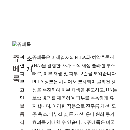
쥬
관
​쥬베룩은 미세입자의 PLLA와 히알루론산
소
련
(HA)을 결합한 자가 조직 재생 콜라겐 부스
베
개
피
터로, 피부 재생 및 피부 보습을 도와줍니다.
룩
부
PLLA 성분은 체내에서 분해되며 콜라겐 생
고
성을 촉진하여 피부 재생을 유도하고, HA는
민 :
보습 효과를 제공하여 피부를 촉촉하게 유
볼
지합니다. 이러한 작용으로 잔주름 개선, 모
륨
공 축소, 피부결 및 톤 개선, 흉터 완화 등의
감
효과를 기대할 수 있습니다. 쥬베룩은 미국