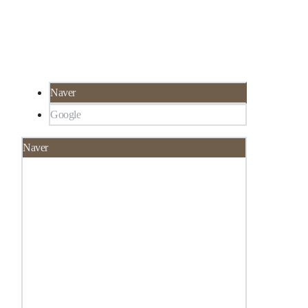
부과
서울 강남구 대치동 922-1,
한티역 3분 거리, 선
릉역 6분 거리
Naver
Google
Naver