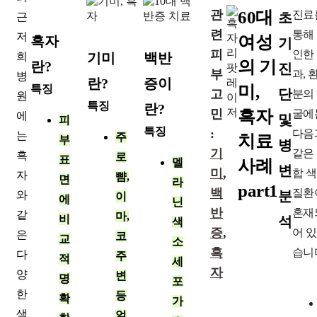
관
60대
진료
초
근
련
통해
저
여성
흑자
기
피
인한
희
기미
백반
의 기
란?
진
부
과, 
병
란?
증이
미,
특징
단
고
분의
원
특징
란?
민
흑자
굴에
에
및
피
특징
:
다음
는
주
치료
부
병
기
같은
흑
로
표
멜
사례
변
미
,
합 
자
뺨,
면
라
part1
백
질환
분
와
이
에
닌
반
혼재
같
마,
비
석
색
증
,
어 
은
코
교
소
흑
습니
다
주
적
세
자
양
변
명
포
한
등
확
가
색
얼