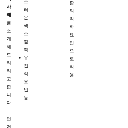
스
환
사
러
의
례
운
악
를
색
화
소
소
요
개
침
인
해
착
으
드
유
로
리
전
작
려
적
용
고
요
합
인
니
등
다.
먼
저,