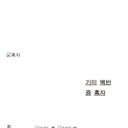
60대 여성, 흑자 제
고민 내용 :
기미
,
백반
거 part1 치료 후기
증
,
흑자
(기미 치료중)
최