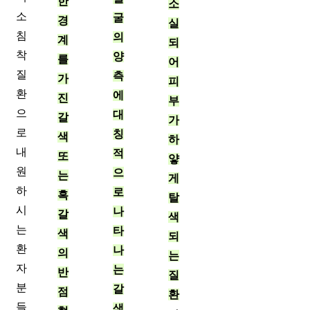
한
소
소
굴
경
실
침
의
계
되
착
양
를
어
질
측
가
피
환
에
진
부
으
대
갈
가
로
칭
색
하
내
적
또
얗
원
으
는
게
하
로
흑
탈
시
나
갈
색
는
타
색
되
환
나
의
는
자
는
반
질
분
갈
점
환
들
색