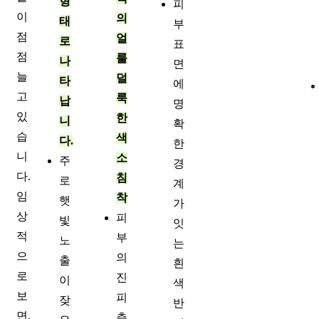
형
피
이
의
태
부
점
얼
로
표
점
룰
나
면
늘
덜
타
에
고
룩
납
명
있
한
니
확
습
색
다.
한
니
소
주
경
다.
침
로
계
임
착
햇
가
상
피
빛
잇
적
부
노
는
으
의
출
흰
로
진
이
색
보
피
잦
반
면,
층