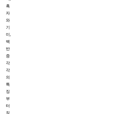
흑
자
와
기
미,
백
반
증
각
각
의
특
징
부
터
짚