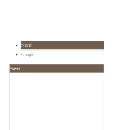
부과
서울 강남구 대치동 922-1,
한티역 3분 거리, 선
릉역 6분 거리
Naver
Google
Naver