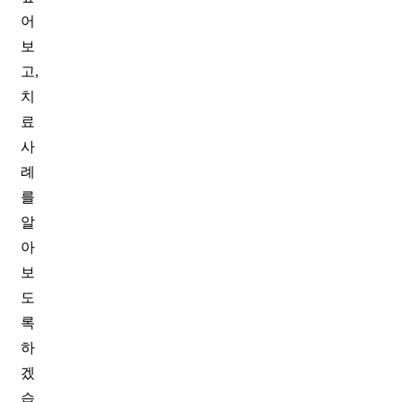
어
보
고,
치
료
사
례
를
알
아
보
도
록
하
겠
습