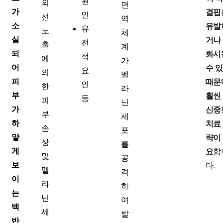
원
외
면
가
결핍
인
선
역
소
유발
유
노
체
실
거나
전
출
계
되
화시
적
에
가
어
수 
요
의
멜
피
때문
인
한
라
부
훨씬
등
피
닌
가
신중
부
세
하
치료
손
포
얗
략이
상
를
게
요
합
및
공
보
다.
멜
격
이
라
하
는
닌
여
백
세
발
반