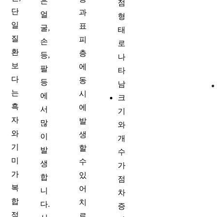
은
점
단
과
얼
형
일
표
굴,
태
질
피
손
로
환
층
등,
나
보
에
팔
타
다
동
등
남
는
시
에
크
흑
에
서
기
자
발
많
와
와
생
이
개
기
할
발
수
미
수
생
가
가
있
합
점
복
어
니
차
합
치
다.
증
적
료