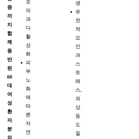
포
생
증
의
유
까
과
전
지
다
적
함
활
요
께
성
인
동
화
과
반
피
스
된
부
트
60
노
레
대
화
스,
여
에
외
성
따
상
환
른
등
자
자
도
분
연
질
의