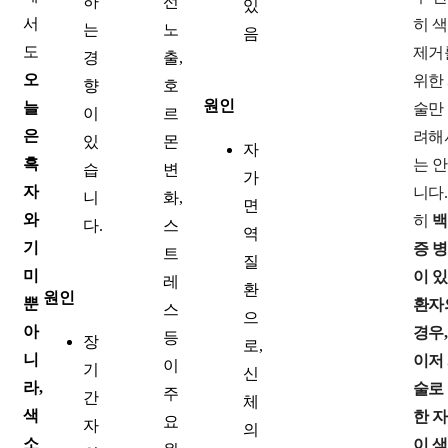
하
선
있
서
히 
는
노
음
도
제거
경
출,
오
위한
향
호
원인
늘
술만
이
르
은
려해
있
몬
자
흑
는 안
습
변
가
자
니다.
니
화,
면
와
히
백
다.
스
역
기
증 
트
질
미
이 
레
환
원인
뿐
환자
스
으
아
경우,
등
장
로,
니
이저
이
기
신
라,
술로
주
간
체
색
한 
요
자
의
소
이 