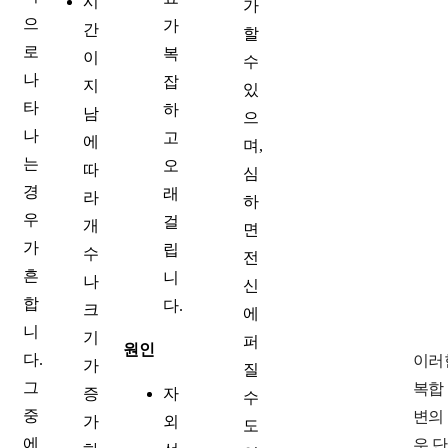
시
가
으
가
간
할
로
복
이
수
나
잡
지
있
타
하
남
으
나
고
에
며,
는
오
따
심
경
래
라
하
우
걸
개
면
가
립
수
전
흔
니
나
신
합
다.
크
에
니
기
퍼
원인
다.
이러
가
질
그
복합
증
자
수
중
변의
가
외
도
에
우 