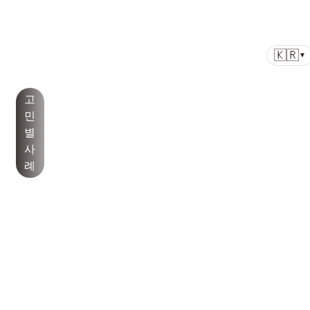
병원
색소
노화/
모공/
여드름/여
백반
기
공지
소개
치료
리프팅
피부결
드름흉터
증/건
타
사항
🇰🇷
▼
선
고
민
별
사
례