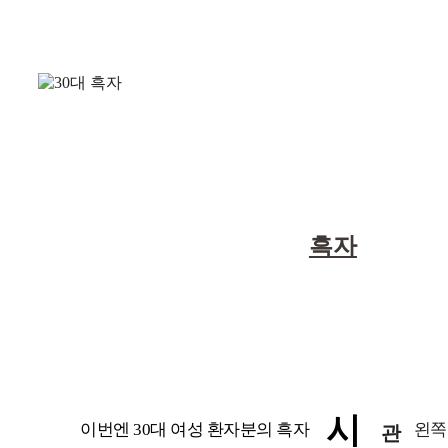
30대 흑자 치
고민 내용
:
흑자
료 후기
시
이번엔 30대 여성 환자분의 흑자
왼쪽
관