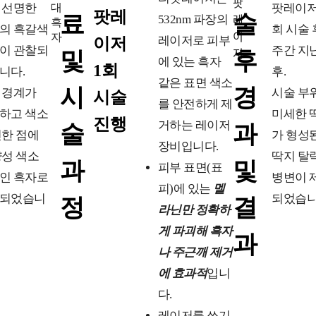
 선명한
팟레이저
팟레
료
술
532nm 파장의
의 흑갈색
회 시술 
레이저로 피부
이저
이 관찰되
주간 지
및
후
에 있는 흑자
1회
니다.
후.
같은 표면 색소
시
경
 경계가
시술 부
시술
를 안전하게 제
하고 색소
미세한 
진행
거하는 레이저
술
과
진한 점에
가 형성
장비입니다.
양성 색소
딱지 탈
과
및
피부 표면(표
인 흑자로
병변이 
피)에 있는
멜
되었습니
되었습니
정
결
라닌만 정확하
게 파괴해 흑자
과
나 주근깨 제거
에 효과적
입니
다.
레이저를 쏘기