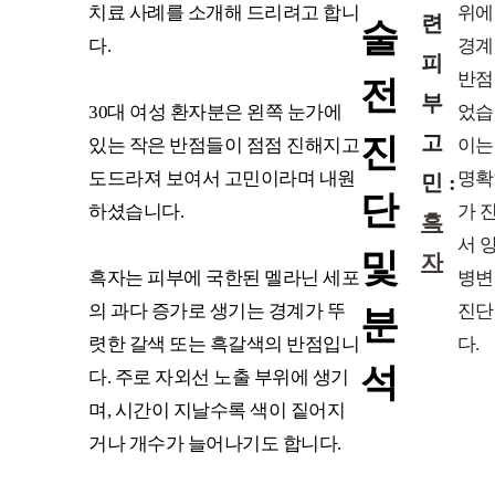
치료 사례를 소개해 드리려고 합니
위에
련
술
다.
경계
피
반점
전
부
30대 여성 환자분은 왼쪽 눈가에
었습
고
진
있는 작은 반점들이 점점 진해지고
이는
도드라져 보여서 고민이라며 내원
명확
민 :
단
하셨습니다.
가 
흑
서 
및
자
흑자는 피부에 국한된 멜라닌 세포
병변
의 과다 증가로 생기는 경계가 뚜
진단
분
렷한 갈색 또는 흑갈색의 반점입니
다.
석
다. 주로 자외선 노출 부위에 생기
며, 시간이 지날수록 색이 짙어지
거나 개수가 늘어나기도 합니다.