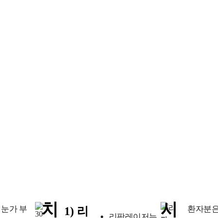
치
시
 눈가 부
환자분은
1) 리
리팟레이저는