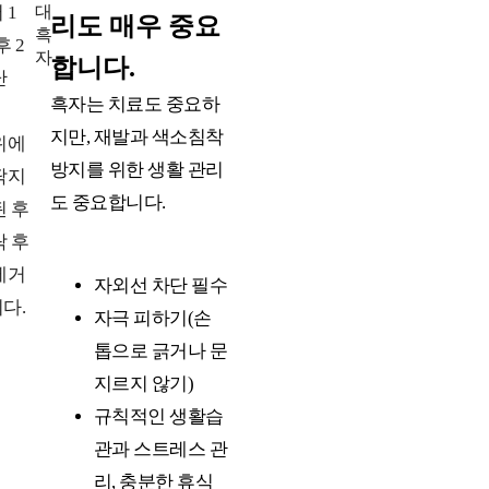
 1
리도 매우 중요
후 2
합니다.
난
흑자는 치료도 중요하
지만, 재발과 색소침착
위에
방지를 위한 생활 관리
딱지
도 중요합니다.
된 후
락 후
제거
자외선 차단 필수
다.
자극 피하기(손
톱으로 긁거나 문
지르지 않기)
규칙적인 생활습
관과 스트레스 관
리, 충분한 휴식