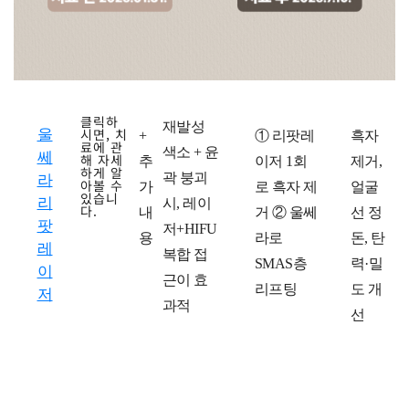
클릭하
재발성
울
시면, 치
치
+
치
① 리팟레
치
흑자
료에 관
색소 + 윤
쎄
해 자세
료
추
료
이저 1회
료
제거,
하게 알
곽 붕괴
라
아볼 수
방
가
계
로 흑자 제
후
얼굴
있습니
리
시, 레이
다.
법
내
획
거 ② 울쎄
선 정
팟
저+HIFU
용
라로
돈, 탄
레
복합 접
SMAS층
력·밀
이
근이 효
리프팅
도 개
저
과적
선