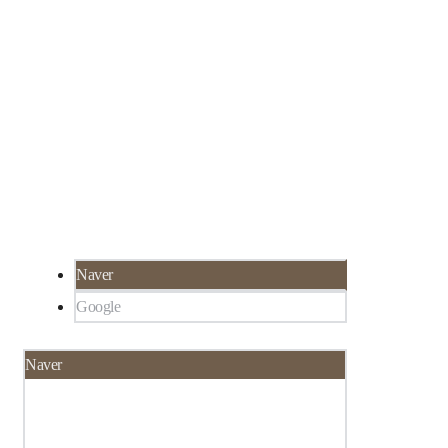
서울 강남구 선릉로 324 SH타워 3층 루미인 피
02-565-8273
부과
서울 강남구 대치동 922-1,
한티역 3분 거리, 선
릉역 6분 거리
Naver
Google
Naver