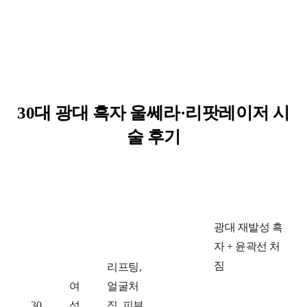
30대 광대 흑자 울쎄라·리팟레이저 시
술 후기
연
성
고 민
치
광대 재발성 흑
령
별
료
자 + 윤곽선 처
대
전
짐
리프팅,
여
얼굴처
30
성
짐, 피부