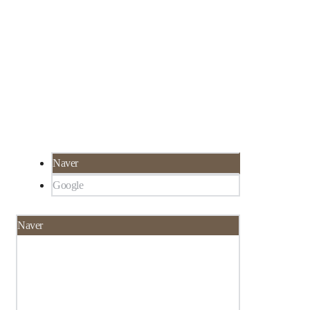
서울 강남구 선릉로 324 SH타워 3층 루미인 피
02-565-8273
부과
서울 강남구 대치동 922-1,
한티역 3분 거리, 선
릉역 6분 거리
Naver
Google
Naver