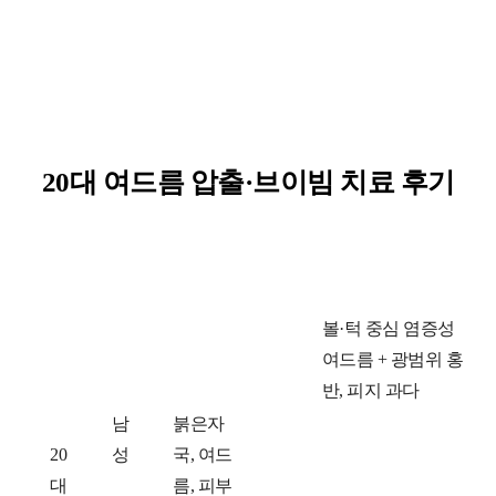
20대 여드름 압출·브이빔 치료 후기
연
성
고
치
볼·턱 중심 염증성
령
별
민
료
여드름 + 광범위 홍
대
전
반, 피지 과다
남
붉은자
20
성
국, 여드
대
름, 피부