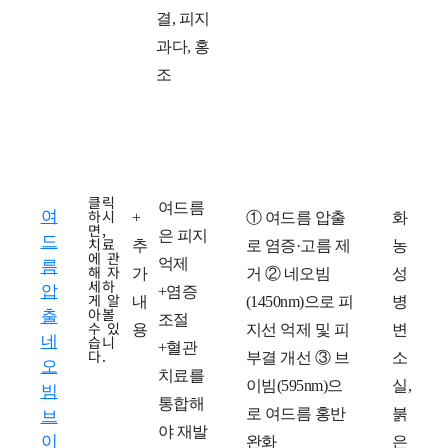
결, 피지
과다, 홍
조
클릭
여드름
여
하시
치
+
치
① 여드름 압출
치
화
면,
은 피지
드
치료
료
추
료
로 염증·고름 제
료
농
에 관
억제
름
해 자
방
가
계
거 ② 네오빔
후
성
세하
압
+염증
게 알
법
내
획
(1450nm)으로 피
병
아볼
출
조절
수 있
용
지선 억제 및 피
변
네
습니
+혈관
다.
부결 개선 ③ 브
소
오
치료를
이빔(595nm)으
실,
빔
통합해
로 여드름 홍반
붉
브
야 재발
이
완화
은