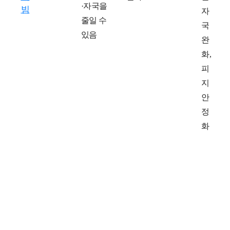
·자국을
빔
자
줄일 수
국
있음
완
화,
피
지
안
정
화
연관된