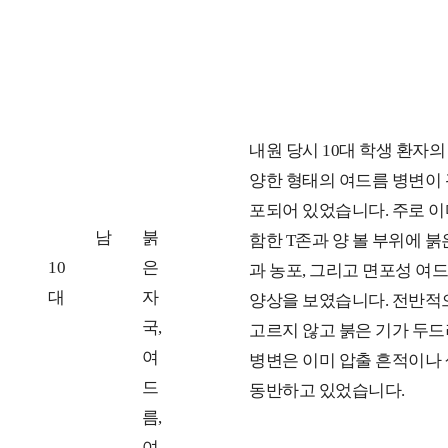
연
성
고
치
내원 당시 10대 학생 환자의
령
별
민
료
양한 형태의 여드름 병변이
대
전
포되어 있었습니다. 주로 이마
남
붉
함한 T존과 양 볼 부위에 붉
10
은
과 농포, 그리고 면포성 여
대
자
양상을 보였습니다. 전반적
국,
고르지 않고 붉은 기가 두드
여
병변은 이미 압출 흔적이나
드
동반하고 있었습니다.
름,
여