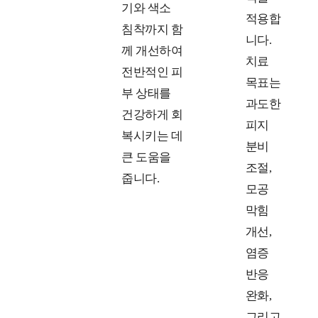
기와 색소
적용합
침착까지 함
니다.
께 개선하여
치료
전반적인 피
목표는
부 상태를
과도한
건강하게 회
피지
복시키는 데
분비
큰 도움을
조절,
줍니다.
모공
막힘
개선,
염증
반응
완화,
그리고