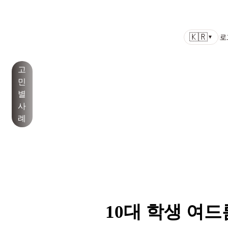
병원
색소
노화/
모공/
여드름/여
백반
기
공지
🇰🇷
소개
치료
리프팅
피부결
드름흉터
증/건
타
사항
l
로
▼
선
고
민
별
사
례
10대 학생 여