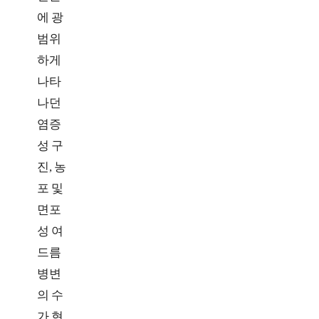
에 광
범위
하게
나타
나던
염증
성 구
진, 농
포 및
면포
성 여
드름
병변
의 수
가 현