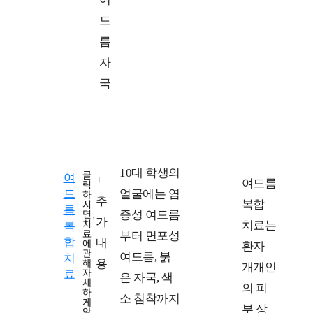
드
름
자
국
10대 학생의
클
여
+
치
치
여드름
릭
드
하
얼굴에는 염
추
료
료
시
복합
름
면,
증성 여드름
가
방
계
치
치료는
복
료
부터 면포성
합
에
내
법
획
환자
관
여드름, 붉
치
해
용
개개인
자
료
은 자국, 색
세
의 피
하
소 침착까지
게
부 상
알