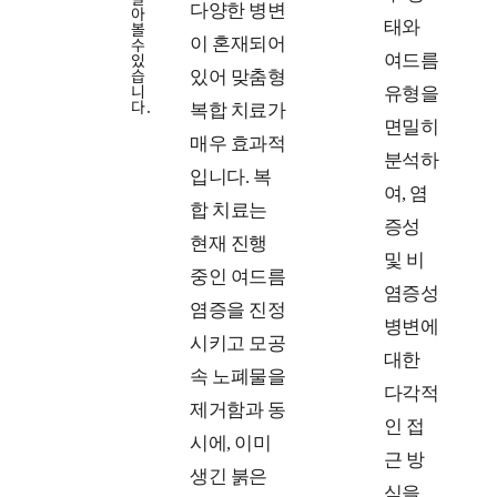
다양한 병변
아
태와
볼
수
이 혼재되어
있
여드름
습
있어 맞춤형
니
유형을
다.
복합 치료가
면밀히
매우 효과적
분석하
입니다. 복
여, 염
합 치료는
증성
현재 진행
및 비
중인 여드름
염증성
염증을 진정
병변에
시키고 모공
대한
속 노폐물을
다각적
제거함과 동
인 접
시에, 이미
근 방
생긴 붉은
식을