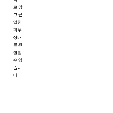
로 맑
고 균
일한
피부
상태
를 관
찰할
수 있
습니
다.