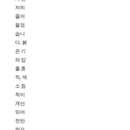
저히
줄어
들었
습니
다. 붉
은 기
와 압
출 흔
적, 색
소 침
착이
개선
되어
전반
적으