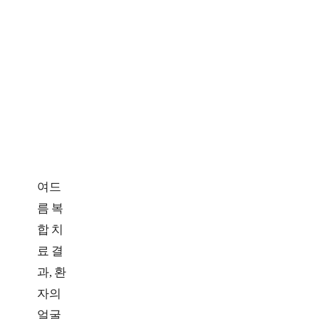
치
여드
료
름 복
후
합 치
료 결
과, 환
자의
얼굴