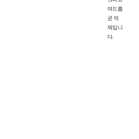
여드름
균 억
제입니
다.