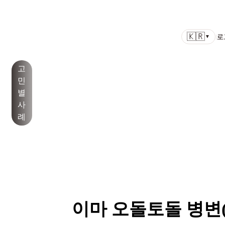
병원
색소
노화/
모공/
여드름/여
백반
기
공지
🇰🇷
소개
치료
리프팅
피부결
드름흉터
증/건
타
사항
l
로
▼
선
고
민
별
사
례
이마 오돌토돌 병변