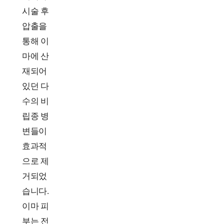
료
시술 후
후
압출을
통해 이
마에 산
재되어
있던 다
수의 비
립종 병
변들이
효과적
으로 제
거되었
습니다.
이마 피
부는 전