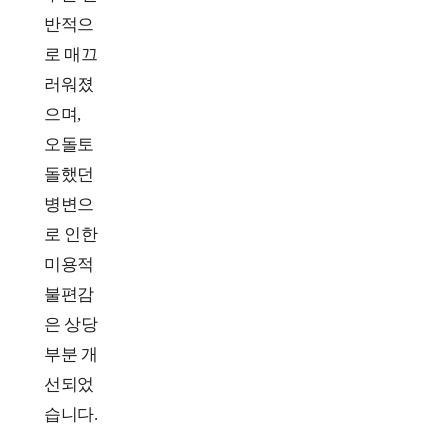
반적으
로 매끄
러워졌
으며,
오돌토
돌했던
병변으
로 인한
미용적
불편감
은 상당
부분 개
선되었
습니다.