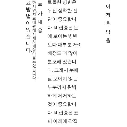
하
토돌한 병변은
료
추
료
료
시
이
방
면,
우선 정확한 진
가
방
계
치
저
법
료
단이 중요합니
에
내
법
획
이
후
관
다. 비립종은 눈
없
해
용
압
자
에 보이는 병변
습
세
출
하
니
보다 대부분 2~3
게
알
다.
배정도 더 많이
아
볼
수
분포해 있습니
있
습
다. 그래서 눈에
니
다.
잘 보이지 않는
부분까지 완벽
하게 제거하는
것이 중요합니
다. 비립종은 표
피 아래에 각질