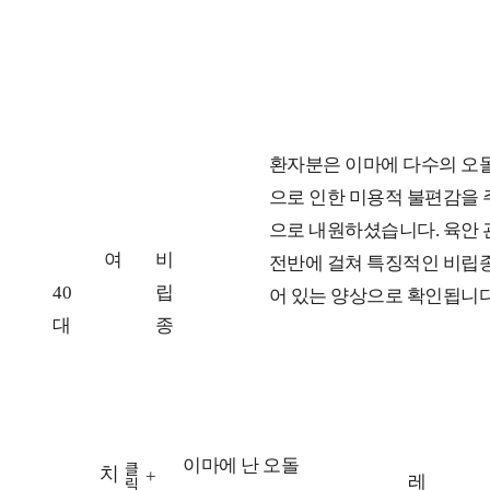
연
성
고
치
환자분은 이마에 다수의 오
령
별
민
료
으로 인한 미용적 불편감을 
대
전
으로 내원하셨습니다. 육안 관
여
비
전반에 걸쳐 특징적인 비립
40
립
어 있는 양상으로 확인됩니다
대
종
이마에 난 오돌
클
치
+
치
치
레
릭