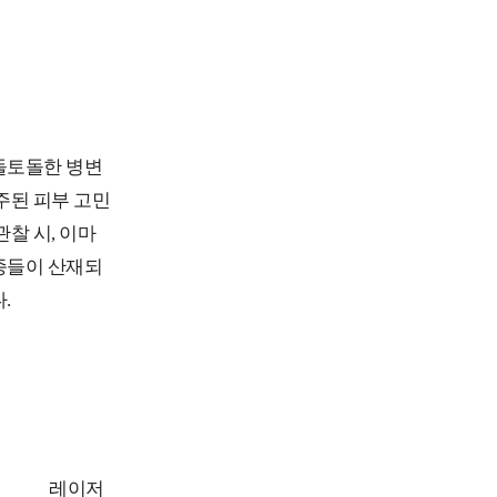
돌토돌한 병변
주된 피부 고민
찰 시, 이마
종들이 산재되
.
치
레이저