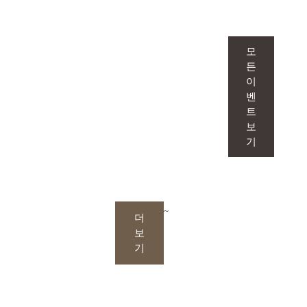
맞춤형 이벤트
1:1 맞춤으로 만나는 이벤트는 단순한 시술
모
을 넘어, 피부 고민을 정확히 파악하고 그
든
이
에 딱 맞는 솔루션을 제안합니다.
벤
트
보
기
~
더
보
기