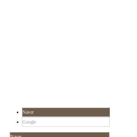
서울 강남구 선릉로 324 SH타워 3층 루미인 피
02-565-8273
부과
서울 강남구 대치동 922-1,
한티역 3분 거리, 선
릉역 6분 거리
Naver
Google
Naver