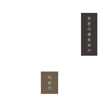
맞춤형 이벤트
1:1 맞춤으로 만나는 이벤트는 단순한 시술
모
을 넘어, 피부 고민을 정확히 파악하고 그
든
이
에 딱 맞는 솔루션을 제안합니다.
벤
트
보
기
~
더
보
기