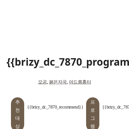
{{brizy_dc_7870_progra
모공
,
붉은자국
,
여드름흉터
추
프
{{brizy_dc_7870_recommend}}
{{brizy_dc_78
천
로
대
그
상
램