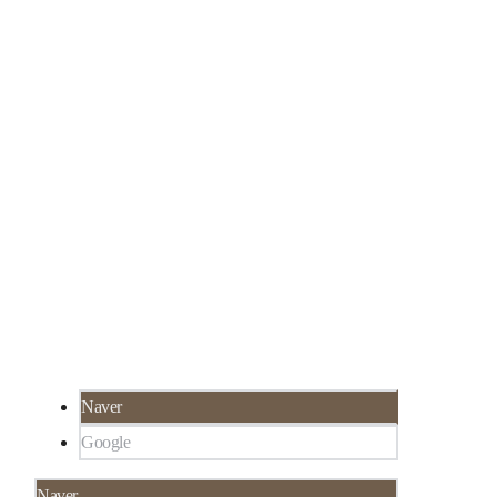
서울 강남구 선릉로 324 SH타워 3층 루미인 피
02-565-8273
부과
서울 강남구 대치동 922-1,
한티역 3분 거리, 선
릉역 6분 거리
Naver
Google
Naver