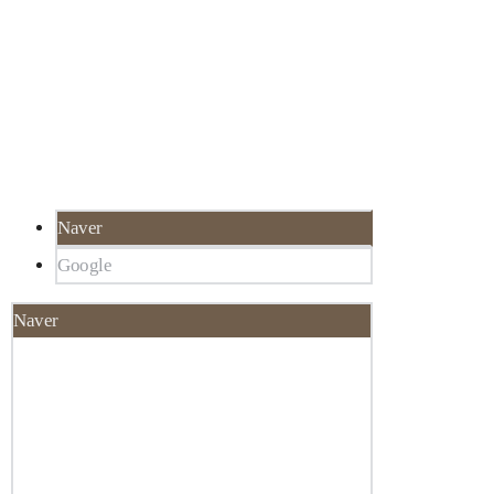
서울 강남구 선릉로 324 SH타워 3층 루미인
02-5
피부과
서울 강남구 대치동 922-1,
한티역 3분 거리,
선릉역 6분 거리
Naver
Google
Naver