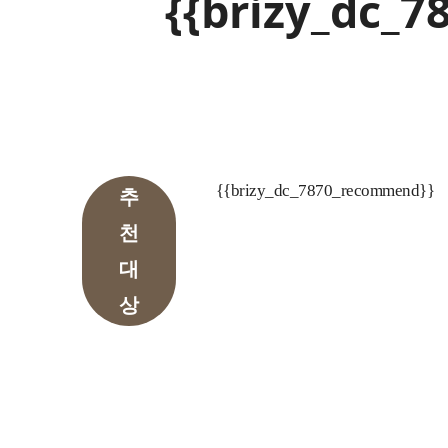
{{brizy_dc_
{{brizy_dc_7870_recommend}}
추
천
대
상