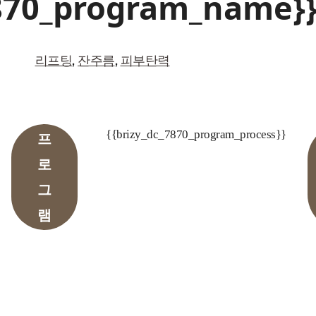
7870_program_name}
리프팅
,
잔주름
,
피부탄력
{{brizy_dc_7870_program_process}}
프
로
그
램