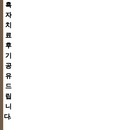
흑
자
치
료
후
기
공
유
드
립
니
다.