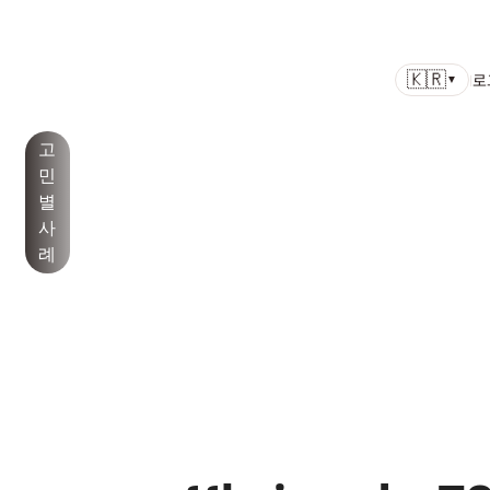
병원
색소
노화/
모공/
여드름/여
백반
기
공지
🇰🇷
소개
치료
리프팅
피부결
드름흉터
증/건
타
사항
l
로
▼
선
고
민
별
사
례