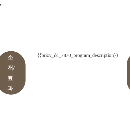
}
{{brizy_dc_7870_program_description}}
소
개/
효
과