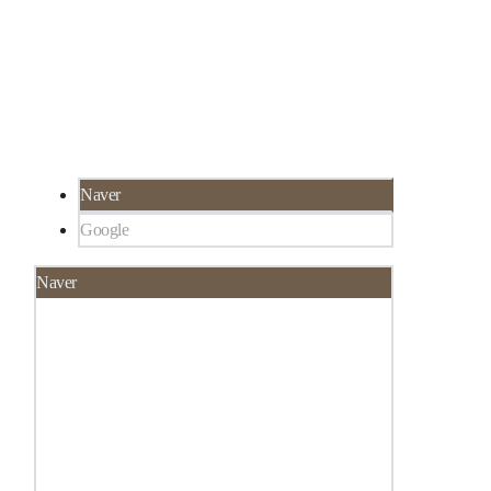
서울 강남구 선릉로 324 SH타워 3층 루미인 피
02-565-8273
부과
서울 강남구 대치동 922-1,
한티역 3분 거리, 선
릉역 6분 거리
Naver
Google
Naver