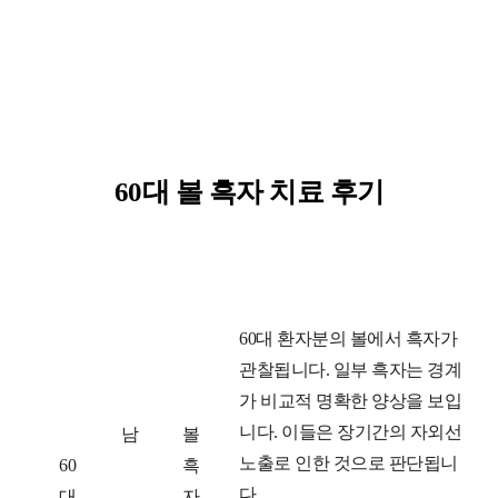
60대 볼 흑자 치료 후기
연
성
고
치
60대 환자분의 볼에서 흑자가
령
별
민
료
관찰됩니다. 일부 흑자는 경계
대
전
가 비교적 명확한 양상을 보입
니다. 이들은 장기간의 자외선
남
볼
노출로 인한 것으로 판단됩니
60
흑
다.
대
자