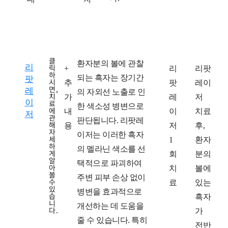
클
환자분의 볼에 관찰
리
릭
치
+
치
리
치
리팟
하
되는 흑자는 장기간
팟
시
료
추
료
팟
료
레이
면,
레
의 자외선 노출로 인
치
방
가
계
레
후
저
이
료
한 색소성 병변으로
에
법
내
획
이
치료
저
관
판단됩니다. 리팟레
해
용
저
후,
자
이저는 이러한 흑자
세
1
환자
하
의 멜라닌 색소를 선
게
회
분의
알
택적으로 파괴하여
아
치
볼에
볼
주변 피부 손상 없이
수
료
있는
있
병변을 효과적으로
습
흑자
니
개선하는 데 도움을
다.
가
줄 수 있습니다. 특히
전반