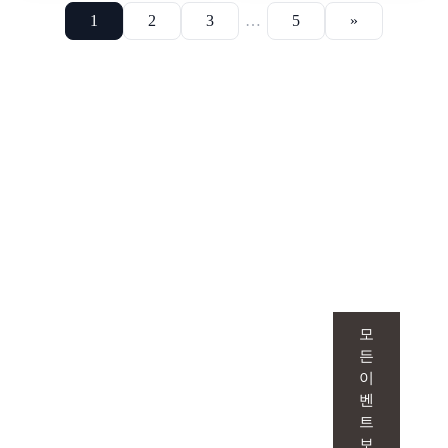
1
2
3
…
5
»
루미인 피부과
맞춤형 이벤트
1:1 맞춤으로 만나는 이벤트는 단순한 시술
모
을 넘어, 피부 고민을 정확히 파악하고 그
든
이
에 딱 맞는 솔루션을 제안합니다.
벤
트
보