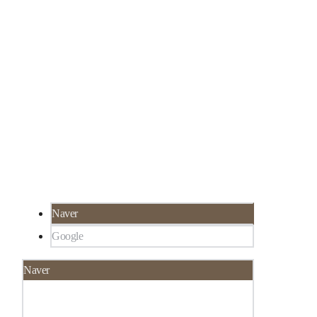
서울 강남구 선릉로 324 SH타워 3층 루미인 피
02-565-8273
부과
서울 강남구 대치동 922-1,
한티역 3분 거리, 선
릉역 6분 거리
Naver
Google
Naver