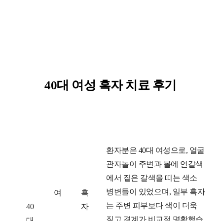
40대 여성 흑자 치료 후기
연
성
고
치
환자분은 40대 여성으로, 얼굴
령
별
민
료
관자놀이 주변과 볼에 연갈색
대
전
에서 짙은 갈색을 띠는 색소
병변들이 있었으며, 일부 흑자
여
흑
는 주변 피부보다 색이 더욱
40
자
짙고 경계가 비교적 명확했습
대