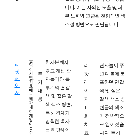
니다. 이는 자외선 노출 및 피
부 노화와 연관된 전형적인 색
소성 병변으로 판단됩니다.
클
환자분께서
리
릭
치
+
치
리
치
관자놀이 주
하
겪고 계신 관
팟
시
료
추
료
팟
료
변과 볼에 분
면,
레
자놀이와 볼
치
방
가
계
레
후
포하던 연갈
이
료
부위의 연갈
에
법
내
획
이
색 및 짙은
저
관
색 및 짙은 갈
해
용
저
갈색 색소 병
자
색 색소 병변,
세
1
변들의 색조
하
특히 경계가
게
회
가 전반적으
알
명확한 흑자
아
치
로 옅어졌습
볼
는 리팟레이
수
료
니다. 특히