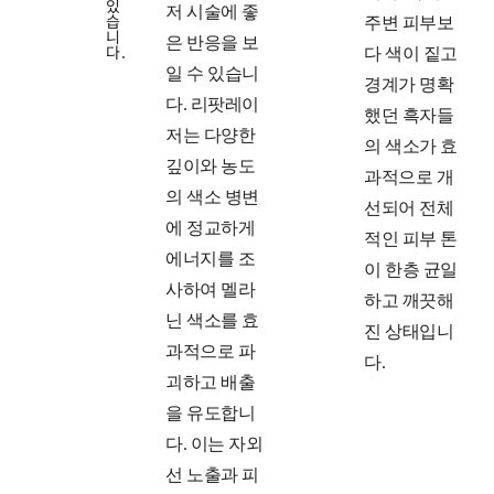
있
저 시술에 좋
습
주변 피부보
니
은 반응을 보
다.
다 색이 짙고
일 수 있습니
경계가 명확
다. 리팟레이
했던 흑자들
저는 다양한
의 색소가 효
깊이와 농도
과적으로 개
의 색소 병변
선되어 전체
에 정교하게
적인 피부 톤
에너지를 조
이 한층 균일
사하여 멜라
하고 깨끗해
닌 색소를 효
진 상태입니
과적으로 파
다.
괴하고 배출
을 유도합니
다. 이는 자외
선 노출과 피