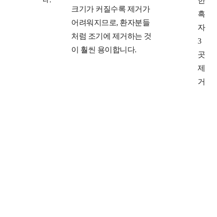
한
크기가 커질수록 제거가
흑
어려워지므로, 환자분들
자
처럼 조기에 제거하는 것
3
이 훨씬 용이합니다.
곳
제
거
연관된
피부고민 사례