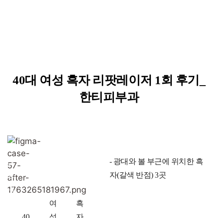
40대 여성 흑자 리팟레이저 1회 후기_
한티피부과
연
성
고
치
- 광대와 볼 부근에 위치한 흑
령
별
민
료
자(갈색 반점) 3곳
대
전
여
흑
40
성
자