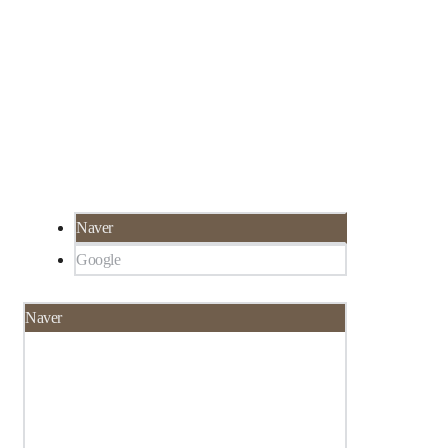
서울 강남구 선릉로 324 SH타워 3층 루미인 피
02-565-8273
부과
서울 강남구 대치동 922-1,
한티역 3분 거리, 선
릉역 6분 거리
Naver
Google
Naver