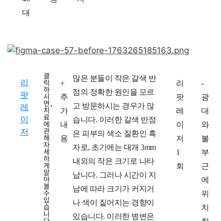
대
클
많은 분들이 작은 갈색 반
리
릭
치
+
치
리
치
-
하
점의 정확한 원인을 모르
팟
시
료
추
료
팟
료
광
면,
고 방문하시는 경우가 많
레
치
방
가
계
레
후
대
료
이
습니다. 이러한 갈색 반점
에
법
내
획
이
와
관
저
은 피부의 색소 질환인 흑
해
용
저
볼
자
자로, 초기에는 대개 3mm
세
1
부
하
내외의 작은 크기로 나타
게
회
근
알
납니다. 그러나 시간이 지
아
에
볼
남에 따라 크기가 커지거
수
위
있
나 색이 짙어지는 경향이
습
치
니
있습니다. 이러한 병변은
다.